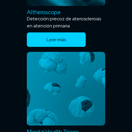
AItheroscope
Detección precoz de aterosclerosis
en atención primaria
Leer más
Mental Health Triage